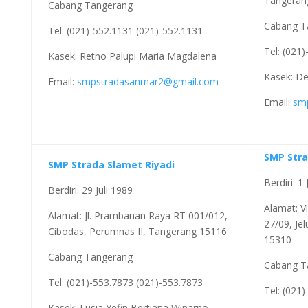
Tangeran
Cabang Tangerang
Cabang T
Tel: (021)-552.1131 (021)-552.1131
Tel: (021
Kasek: Retno Palupi Maria Magdalena
Kasek: D
Email:
smpstradasanmar2@gmail.com
Email:
sm
SMP Stra
SMP Strada Slamet Riyadi
Berdiri: 1 
Berdiri: 29 Juli 1989
Alamat: V
Alamat: Jl. Prambanan Raya RT 001/012,
27/09, Je
Cibodas, Perumnas II, Tangerang 15116
15310
Cabang Tangerang
Cabang T
Tel: (021)-553.7873 (021)-553.7873
Tel: (021
Kasek: Lusia Yefin Bertiana Winarno