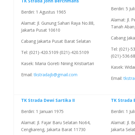
TK Strada John Berchmans
Berdiri: 5 Ju
Berdiri: 1 Agustus 1965
Alamat: Jl. 
Alamat: Jl. Gunung Sahari Raya No.88,
Tanah Abang
Jakarta Pusat 10610
Cabang Jaka
Cabang Jakarta Pusat Barat Selatan
Tel: (021)-5
Tel: (021)-420.5109 (021)-420.5109
(021)-536.6
Kasek: Maria Goreti Nining Kristiartari
Kasek: Widar
Email:
tkstradajb@gmail.com
Email:
tkstr
TK Strada Dewi Sartika II
TK Strada 
Berdiri: 1 Januari 1975
Berdiri: 1 Ju
Alamat: Jl. Fajar Baru Selatan No64,
Alamat: Jl.
Cengkareng, Jakarta Barat 11730
Jakarta Sel