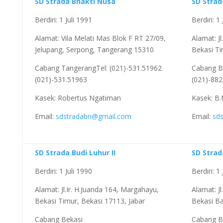
SD Strada Bhakti Nusa
SD Strad
Berdiri: 1 Juli 1991
Berdiri: 1
Alamat: Vila Melati Mas Blok F RT 27/09,
Alamat: J
Jelupang, Serpong, Tangerang 15310
Bekasi Ti
Cabang TangerangTel: (021)-531.51962
Cabang Be
(021)-531.51963
(021)-882
Kasek: Robertus Ngatiman
Kasek: B.
Email:
sdstradabn@gmail.com
Email:
sd
SD Strada Budi Luhur II
SD Strad
Berdiri: 1 Juli 1990
Berdiri: 1
Alamat: Jl.Ir. H.Juanda 164, Margahayu,
Alamat: Jl
Bekasi Timur, Bekasi 17113, Jabar
Bekasi Ba
Cabang Bekasi
Cabang B