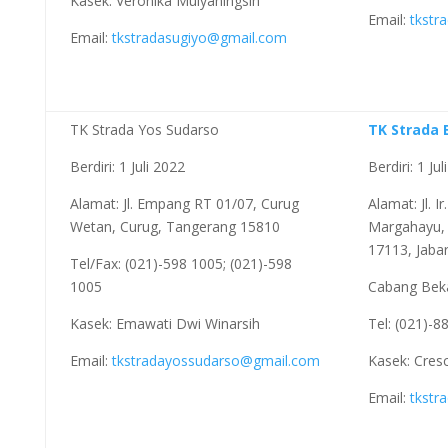
Kasek: Veronika Mulyaningsih
Email:
tkstr
Email:
tkstradasugiyo@gmail.com
TK Strada Yos Sudarso
TK Strada 
Berdiri: 1 Juli 2022
Berdiri: 1 Ju
Alamat: Jl. Empang RT 01/07, Curug
Alamat: Jl. I
Wetan, Curug, Tangerang 15810
Margahayu, 
17113, Jaba
Tel/Fax: (021)-598 1005; (021)-598
1005
Cabang Bek
Kasek: Emawati Dwi Winarsih
Tel: (021)-8
Email:
tkstradayossudarso@gmail.com
Kasek: Cresc
Email:
tkstr