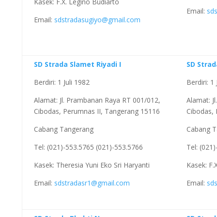
Kasek: F.X. Legino Budiarto
Email:
sd
Email:
sdstradasugiyo@gmail.com
SD Strada Slamet Riyadi I
SD Strad
Berdiri: 1 Juli 1982
Berdiri: 1
Alamat: Jl. Prambanan Raya RT 001/012,
Alamat: J
Cibodas, Perumnas II, Tangerang 15116
Cibodas,
Cabang Tangerang
Cabang T
Tel: (021)-553.5765 (021)-553.5766
Tel: (021
Kasek: Theresia Yuni Eko Sri Haryanti
Kasek: F.
Email:
sdstradasr1@gmail.com
Email:
sd