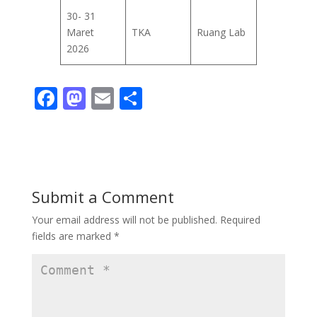
30- 31
Maret
TKA
Ruang Lab
2026
F
M
E
S
ac
as
m
h
e
to
ai
ar
b
d
l
e
o
o
Submit a Comment
o
n
Your email address will not be published.
Required
k
fields are marked
*