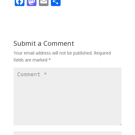
F
M
E
S
ac
as
m
h
e
to
ai
ar
b
d
l
e
o
o
Submit a Comment
o
n
Your email address will not be published.
Required
k
fields are marked
*