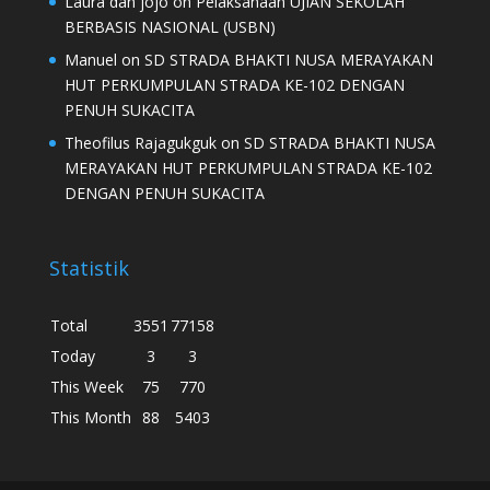
Laura dan jojo
on
Pelaksanaan UJIAN SEKOLAH
BERBASIS NASIONAL (USBN)
Manuel
on
SD STRADA BHAKTI NUSA MERAYAKAN
HUT PERKUMPULAN STRADA KE-102 DENGAN
PENUH SUKACITA
Theofilus Rajagukguk
on
SD STRADA BHAKTI NUSA
MERAYAKAN HUT PERKUMPULAN STRADA KE-102
DENGAN PENUH SUKACITA
Statistik
Total
3551
77158
Today
3
3
This Week
75
770
This Month
88
5403