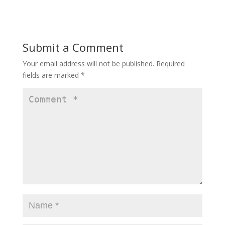
e
to
ai
ar
b
d
l
e
o
o
Submit a Comment
o
n
Your email address will not be published.
Required
k
fields are marked
*