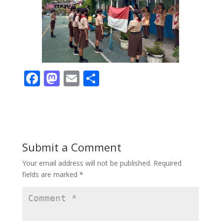
F
M
E
S
ac
as
m
h
e
to
ai
ar
b
d
l
e
o
o
Submit a Comment
o
n
Your email address will not be published.
Required
k
fields are marked
*